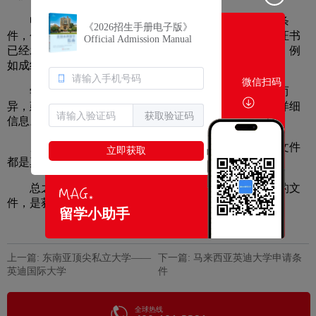
申请马来西亚英迪大学学历认证需要满足一些基本条
《2026招生手册电子版》
件，包括已经成功完成学业并获得某种学位，并且学位证书
Official Admission Manual
已经发放给学生。学生需要提交申请表格和所需的文件，例
如成绩单和毕业证书副本等。
微信扫码
学历认证的申请程序和所需的文件可能因个人情况而
异，建议学生登录学校网站或联系毕业生服务部门了解详细
获取验证码
信息。
另外，学生需要注意，学生还需要确保提交的所有文件
立即获取
都是真实有效的，否则将会影响学历认证的申请。
总之，学历认证是由学校颁发的，并是由政府认可的文
件，是获得就业和晋升的重要条件之一。
留学小助手
上一篇: 东南亚顶尖私立大学——
下一篇: 马来西亚英迪大学申请条
英迪国际大学
件
全球热线