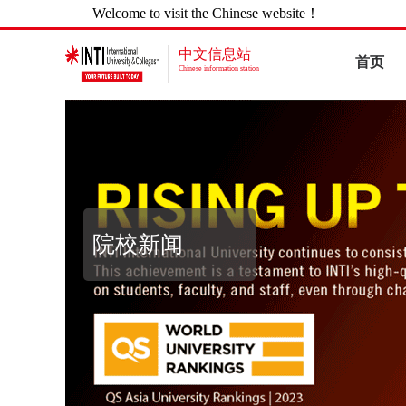
Welcome to visit the Chinese website！
中文信息站
首页
Chinese information station
院校新闻