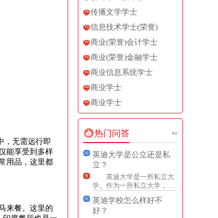
传播文学学士
信息技术学士(荣誉)
商业(荣誉)会计学士
商业(荣誉)金融学士
商业信息系统学士
商业学士
商业学士
热门问答
更多
活中，无需远行即
仅能享受到多样
英迪大学是公立还是私
问
常用品，这里都
立？
英迪大学是一所私立大
答
学。作为一所私立大学，英
迪大学不受政府直接资助，
英迪学校怎么样好不
问
主要靠学费、捐赠和研究资
马来餐。这里的
好？
助等