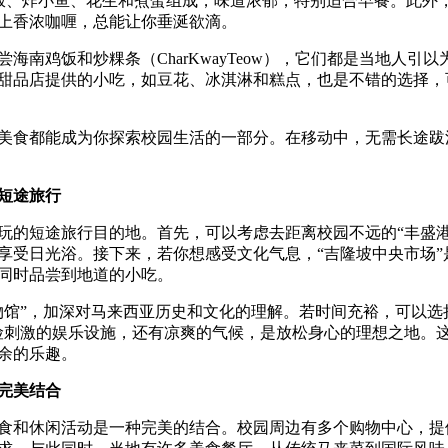
浆煮米饭、炸小鱼、花生和煮蛋组成，味道浓郁，特别适合早餐。此外
）配上香浓咖喱，总能让你垂涎欲滴。
鸡饭和炒粿条（CharKwayTeow），它们都是当地人引以
甜品店提供的小吃，如豆花、冰淇淋和糕点，也是不错的选择，
食都能成为你探索校园生活的一部分。在移动中，无需长途跋
短途旅行
的短途旅行目的地。首先，可以考虑去距离校园不远的“丰盛港
享受日光浴。接下来，若你想感受文化气息，“吉隆坡中央市场”
同时品尝到地道的小吃。
”，加深对马来西亚历史和文化的理解。若时间充裕，可以选
险刺激的娱乐设施，还有凉爽的气候，是放松身心的理想之地。
余的乐趣。
完美结合
和休闲活动是一种完美的结合。校园周边有多个购物中心，提