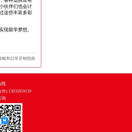
，各种选择应有
小伙伴们也会计
过这些丰富多彩
实现留学梦想。
攻略和日常开销指南
热线
合作):13035059139
咨询