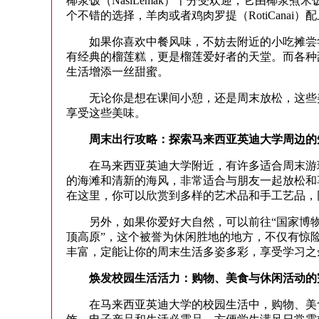
椰浆饭（NasiLemak）十分受欢迎，它由椰
个不错的选择，羊肉或者鸡肉罗提（RotiCanai
如果你喜欢中餐风味，不妨去附近的小吃摊尝尝海南
有经典的榴莲糕，更是榴莲爱好者的天堂。而各种
生活增添一丝甜蜜。
无论你是想在课间小憩，还是周末放松，这些美
享受这些美味。
周末出行攻略：探索马来西亚英迪大学周边的
在马来西亚英迪大学附近，有许多适合周末游玩
的海滩和清新的海风，非常适合与朋友一起放松和
在这里，你可以欣赏到多样的艺术品和手工艺品，
另外，如果你爱好大自然，可以前往“国家博物馆
顶高原”，这个被誉为休闲胜地的地方，不仅有惊
丰富，定能让你的周末生活多姿多彩，享受学习之
焕发校园生活活力：购物、美食与休闲活动的
在马来西亚英迪大学的校园生活中，购物、美食