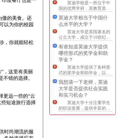
，印度餐厅也是一
英迪学校是一所位于中
答
国的优秀学府，其教育质量
备受赞誉。学校拥有优秀的
英迪大学相当于中国什
为傲的美食。还
问
师资力量和一流的教学设
么水平的大学？
可以为你的校园
施，为
英迪大学是英国著名的
答
公立大学，成立于19世纪
涉，你就能轻松
初，是一所历史悠久、声誉
有谁知道英迪大学提供
问
卓著的学府。如果将英迪大
哪些形式的奖学金和助
学与
学金？
英迪大学提供了各种形
答
”，这里有美丽
式的奖学金和助学金，以帮
是不错的选择。
助学生完成学业。其中，奖
我想请一下老师，英迪
问
学金是基于学术成绩、领导
大学是否提供社会实践
力和
和实习机会？
择更远一些的“云
这些短途旅行选择
英迪大学十分注重学生
答
的职业发展，提供丰富的社
会实践和实习机会。学校的
职业发展中心为学生提供专
业的
供时尚潮流的服