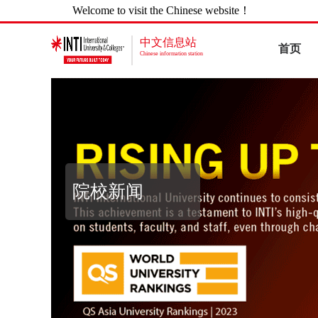
Welcome to visit the Chinese website！
中文信息站
首页
Chinese information station
院校新闻