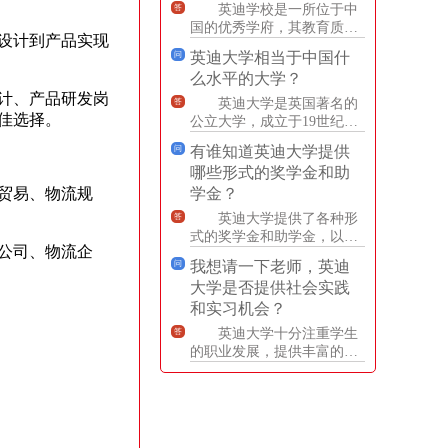
英迪学校是一所位于中
答
国的优秀学府，其教育质量
设计到产品实现
备受赞誉。学校拥有优秀的
英迪大学相当于中国什
问
师资力量和一流的教学设
么水平的大学？
施，为
计、产品研发岗
英迪大学是英国著名的
答
佳选择。
公立大学，成立于19世纪
初，是一所历史悠久、声誉
有谁知道英迪大学提供
问
卓著的学府。如果将英迪大
哪些形式的奖学金和助
学与
贸易、物流规
学金？
英迪大学提供了各种形
答
式的奖学金和助学金，以帮
公司、物流企
助学生完成学业。其中，奖
我想请一下老师，英迪
问
学金是基于学术成绩、领导
大学是否提供社会实践
力和
和实习机会？
英迪大学十分注重学生
答
的职业发展，提供丰富的社
会实践和实习机会。学校的
职业发展中心为学生提供专
业的