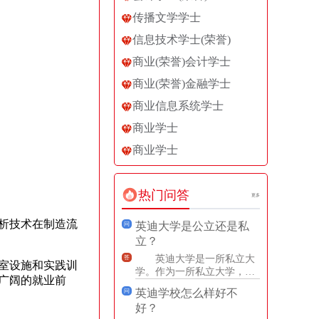
传播文学学士
信息技术学士(荣誉)
商业(荣誉)会计学士
商业(荣誉)金融学士
商业信息系统学士
商业学士
商业学士
热门问答
更多
析技术在制造流
英迪大学是公立还是私
问
立？
英迪大学是一所私立大
答
室设施和实践训
学。作为一所私立大学，英
广阔的就业前
迪大学不受政府直接资助，
英迪学校怎么样好不
问
主要靠学费、捐赠和研究资
好？
助等