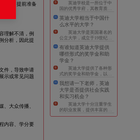
英迪学校是一所位于中
答
和生活费，提前准备
国的优秀学府，其教育质量
备受赞誉。学校拥有优秀的
英迪大学相当于中国什
问
师资力量和一流的教学设
么水平的大学？
施，为
英迪大学是英国著名的
答
容理解不清，例
公立大学，成立于19世纪
例分析，因此提
初，是一所历史悠久、声誉
有谁知道英迪大学提供
问
卓著的学府。如果将英迪大
哪些形式的奖学金和助
学与
学金？
英迪大学提供了各种形
答
文件，导致申请
式的奖学金和助学金，以帮
展示或常见问题
助学生完成学业。其中，奖
我想请一下老师，英迪
问
学金是基于学术成绩、领导
大学是否提供社会实践
力和
和实习机会？
英迪大学十分注重学生
答
媒、大众传播、
的职业发展，提供丰富的社
会实践和实习机会。学校的
职业发展中心为学生提供专
程内容、学分要
业的