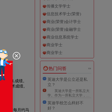
传播文学学士
信息技术学士(荣誉)
商业(荣誉)会计学士
商业(荣誉)金融学士
商业信息系统学士
商业学士
商业学士
热门问答
更多
英迪大学是公立还是私
问
OEFL成绩。
立？
关注学术成绩。
英迪大学是一所私立大
答
学。作为一所私立大学，英
迪大学不受政府直接资助，
英迪学校怎么样好不
问
主要靠学费、捐赠和研究资
好？
助等
生活费用每月约马