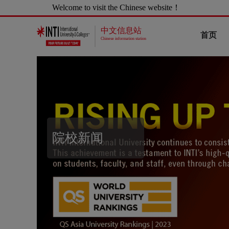
Welcome to visit the Chinese website！
中文信息站
首页
Chinese information station
院校新闻