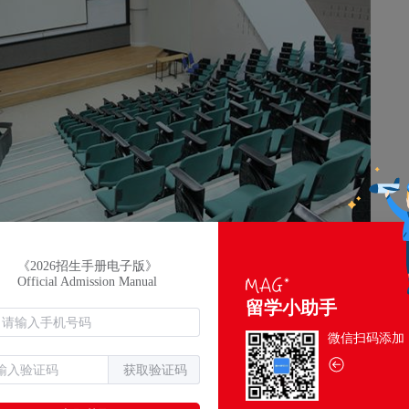
《2026招生手册电子版》
Official Admission Manual
科课程申请者需提供学术成绩和英语能力证明，如IELTS或T
留学小助手
求作品集或面试。误区之一就是忽视学校对综合素质的要求，仅
应能力，这些都会影响录取结果。
微信扫码添加
获取验证码
。英迪大学本科课程学费每年约为马币27,000至38,000，